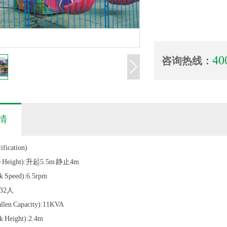
40
咨询热线：
情
ication)
Height):升起5.5m 静止4m
peed):6.5rpm
:32人
en Capacity):11KVA
eight):2.4m