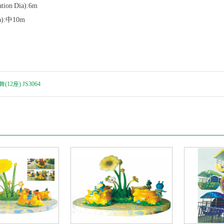
on Dia):6m
):中10m
2座) JS3064