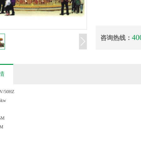
40
咨询热线：
情
V/50HZ
kw
5M
M