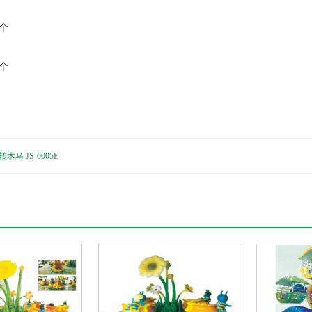
个
0个
马 JS-0005E